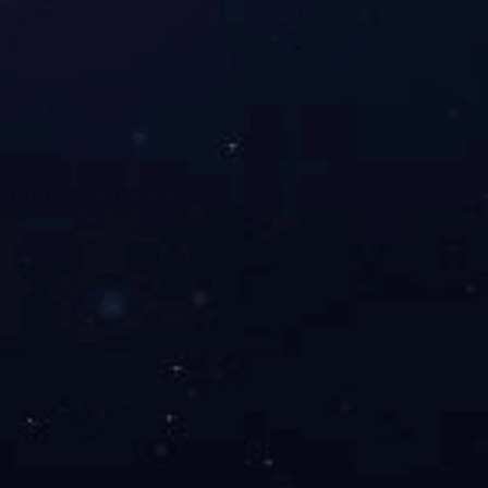
留言应用名称：
客户留言
描述：
*
留言内容：
姓名：
性别：
男
女
手机：
电话：
传真：
邮箱：
地址：
邮编：