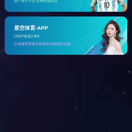
福建省龙岩市新罗区东肖镇龙腾南路14号珠江大厦7层701室
0597-2336139
382955834@qq.com
WEBSITE QR CODE
网站二维码
扫一扫进入网站
微信公众号
扫一扫关注微信公众号
ONLINE MESSAGE
联系方式