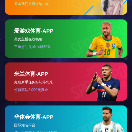
/
企业荣誉
/
荣誉
荣誉
工程描述
参数
扫二维码用手机看
未找到相应参数组，请于后台属性模板中添加
上一个
无
下一个
荣誉
CONTACT INFORMATION
联系方式