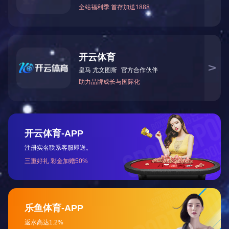
市政工程业绩
公路工程业绩
电力工程业绩
水利工程业
绩
开云网页版登录入口-开云online(中国) 业绩
业绩展示
新闻中心

公司新闻
业内动态
联系我们

联系方式
客户留言

市政工程
公路工程
开云网页版登录入口-开云online(中国)
当前位置：
首页
/
荣誉资质