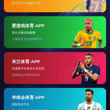
/
企业荣誉
/
荣誉
荣誉
工程描述
参数
扫二维码用手机看
未找到相应参数组，请于后台属性模板中添加
上一个
荣誉
下一个
荣誉
CONTACT INFORMATION
联系方式