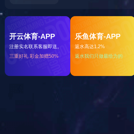
首页
公司简介
荣誉资质
企业资质
企业专利
企业荣誉
企业业绩
市政工程业绩
公路工程业绩
电力工程业绩
水利工程业绩
业绩展示
新闻中心
公司新闻
业内动态
联系我们
联系方式
客户留言

首页
公司简介
荣誉资质

企业资质
企业专利
企业荣誉
企业业绩

市政工程业绩
公路工程业绩
电力工程业绩
水利工程业绩