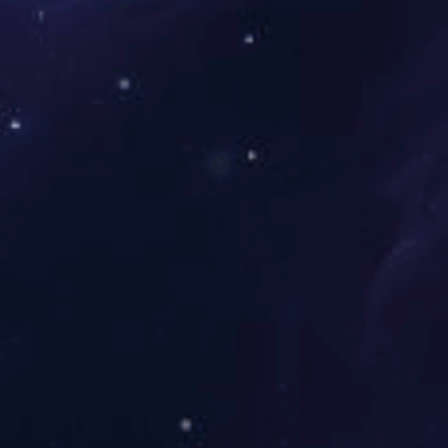
荣誉
荣誉
荣誉
2016-2017龙岩上守合同重信用企业
荣誉
荣誉
荣誉
荣誉
荣誉
2016-2017年度福建省守合同重信用企业
2018-2019年度福建省守合同重信用企业