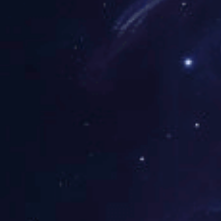
建筑业企业资质证书
安全生产许可证
安全生产许可证-1
安全生产许可证-2
承装电力设施许可证
地质灾害防治单位资质证书
企业信用登记证书
认证证书
认证证书
认证证书
专利