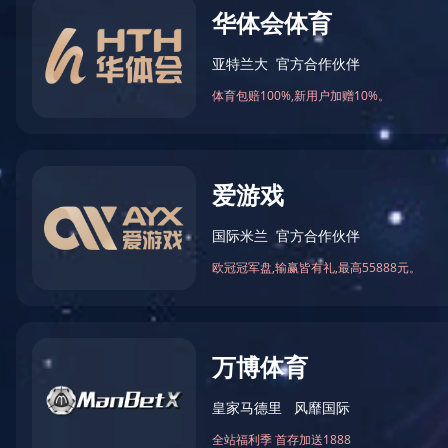
电力工程业绩
水利工程业绩
开云网页版登录入口-开云online(中国) 业绩
业绩展示
新闻中心

新闻中心
公司新闻
业内动态
联系我们

联系我们
联系方式
客户留言