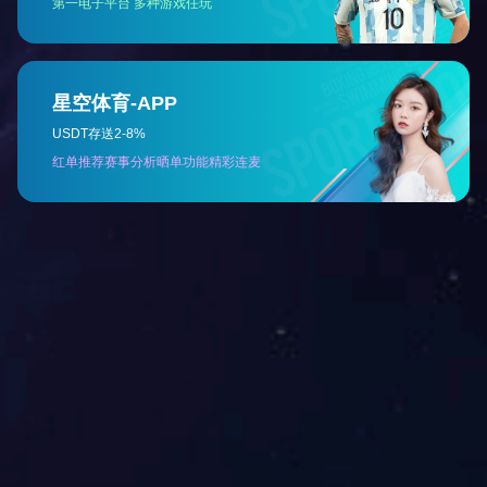
382955834@qq.com
WEBSITE QR CODE
网站二维码
扫一扫进入网站
微信公众号
扫一扫关注微信公众号
ONLINE MESSAGE
联系方式
留言应用名称：
客户留言
描述：
*
留言内容：