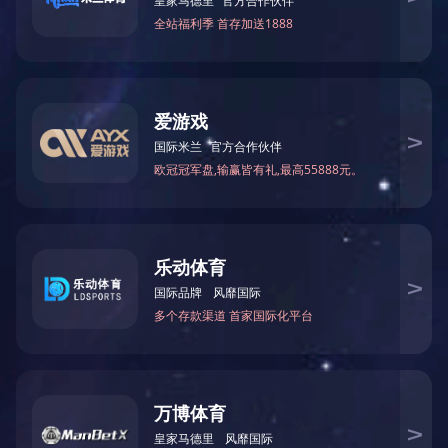
首页
公司简介
荣誉资质
企业资质
企业专利
企业荣誉
企业业绩
市政工程业绩
公路工程业绩
电力工程业绩
水利工程业
绩
开云网页版登录入口-开云online(中国) 业绩
业绩展示
新闻中心
公司新闻
业内动态
联系我们
联系方式
客户留言

首页
公司简介
荣誉资质

企业资质
企业专利
企业荣誉
企业业绩
