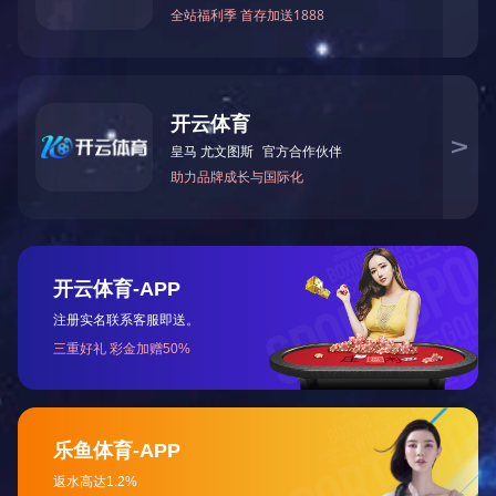
市政工程业绩
公路工程业绩
电力工程业绩
水利工程业
绩
开云网页版登录入口-开云online(中国) 业绩
业绩展示
新闻中心

公司新闻
业内动态
联系我们

联系方式
客户留言

市政工程
公路工程
开云网页版登录入口-开云online(中国)
当前位置：
首页
/
荣誉资质