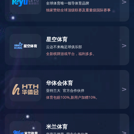
电力工程业绩
水利工程业绩
开云网页版登录入口-开云online(中国) 业绩
业绩展示
新闻中心

新闻中心
公司新闻
业内动态
联系我们

联系我们
联系方式
客户留言