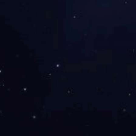
描述：
*
留言内容：
姓名：
性别：
男
女
手机：
电话：
传真：
邮箱：
地址：
邮编：
*
验证码：