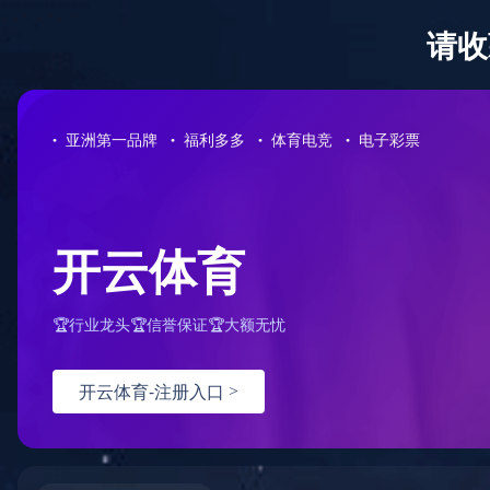
首页
公司简介
荣誉资质

荣誉资质
企业资质
企业专利
企业荣誉
企业业绩

企业业绩
市政工程业绩
公路工程业绩