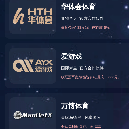
电力工程业绩
水利工程业绩
开云网页版登录入口-开云online(中国) 业绩
业绩展示
新闻中心

新闻中心
公司新闻
业内动态
联系我们

联系我们
联系方式
客户留言