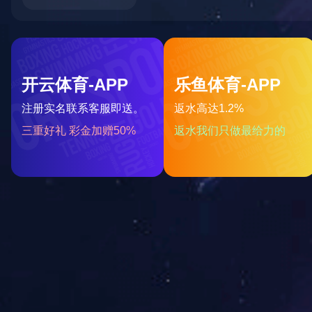
首页
公司简介
荣誉资质
企业资质
企业专利
企业荣誉
企业业绩
市政工程业绩
公路工程业绩
电力工程业绩
水利工程业绩
业绩展示
新闻中心
公司新闻
业内动态
联系我们
联系方式
客户留言

首页
公司简介
荣誉资质

企业资质
企业专利
企业荣誉
企业业绩

市政工程业绩
公路工程业绩
电力工程业绩
水利工程业绩