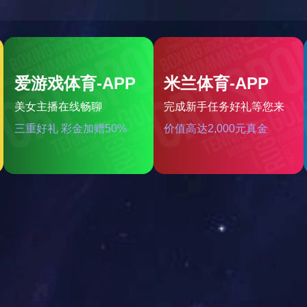
开云网页版登录入口-开云online(中国) 业绩
开云网页版登录入口-开云online(中国) 业绩