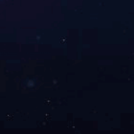
留言应用名称：
客户留言
描述：
*
留言内容：
姓名：
性别：
男
女
手机：
电话：
传真：
邮箱：
地址：
邮编：