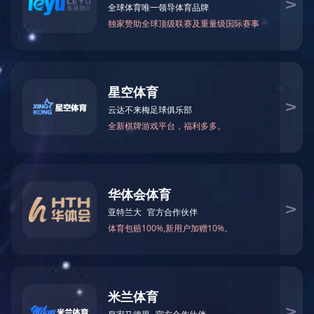
电力工程业绩
水利工程业绩
开云网页版登录入口-开云online(中国) 业绩
业绩展示
新闻中心

新闻中心
公司新闻
业内动态
联系我们

联系我们
联系方式
客户留言