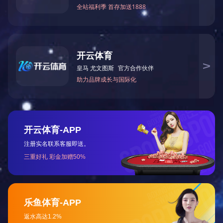
市政工程业绩
公路工程业绩
电力工程业绩
水利工程业
绩
开云网页版登录入口-开云online(中国) 业绩
业绩展示
新闻中心

公司新闻
业内动态
联系我们

联系方式
客户留言

市政工程
公路工程
开云网页版登录入口-开云online(中国)
当前位置：
首页
/
荣誉资质