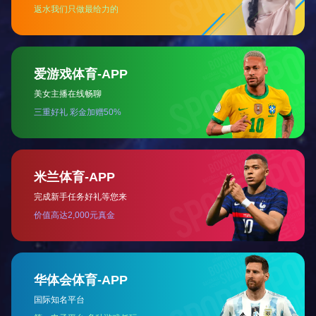
/
企业资质
/
企业信用登记证书
企业信用登记证书
工程描述
参数
扫二维码用手机看
未找到相应参数组，请于后台属性模板中添加
上一个
地质灾害防治单位资质证书
下一个
认证证书
CONTACT INFORMATION
联系方式