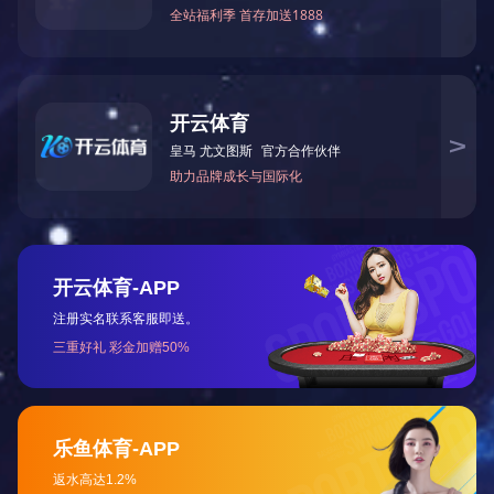
市政工程业绩
公路工程业绩
电力工程业绩
水利工程业
绩
开云网页版登录入口-开云online(中国) 业绩
业绩展示
新闻中心

公司新闻
业内动态
联系我们

联系方式
客户留言

市政工程
公路工程
开云网页版登录入口-开云online(中国)
当前位置：
首页
/
荣誉资质