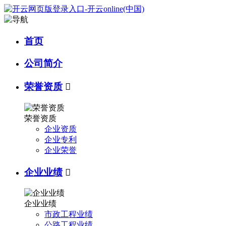
首页
公司简介
荣誉资质

荣誉资质
企业资质
企业专利
企业荣誉
企业业绩

企业业绩
市政工程业绩
公路工程业绩