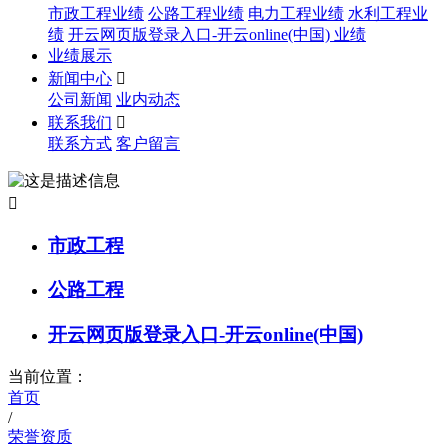
市政工程业绩
公路工程业绩
电力工程业绩
水利工程业
绩
开云网页版登录入口-开云online(中国) 业绩
业绩展示
新闻中心

公司新闻
业内动态
联系我们

联系方式
客户留言

市政工程
公路工程
开云网页版登录入口-开云online(中国)
当前位置：
首页
/
荣誉资质