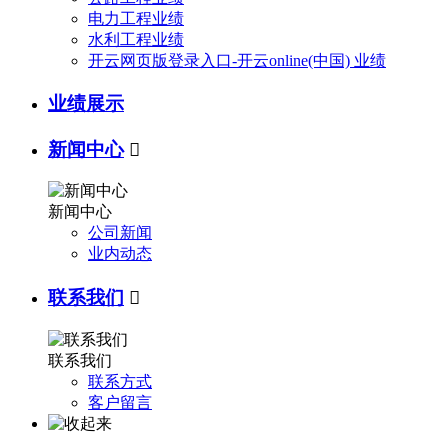
电力工程业绩
水利工程业绩
开云网页版登录入口-开云online(中国) 业绩
业绩展示
新闻中心

新闻中心
公司新闻
业内动态
联系我们

联系我们
联系方式
客户留言