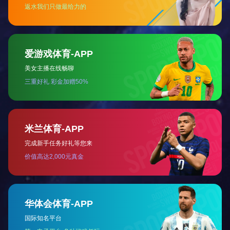
/
企业专利
/
专利
专利
工程描述
参数
扫二维码用手机看
未找到相应参数组，请于后台属性模板中添加
上一个
专利
下一个
专利
CONTACT INFORMATION
联系方式