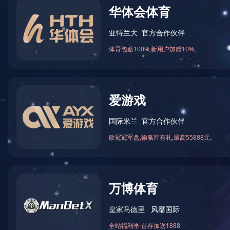
电力工程业绩
水利工程业绩
开云网页版登录入口-开云online(中国) 业绩
业绩展示
新闻中心

新闻中心
公司新闻
业内动态
联系我们

联系我们
联系方式
客户留言